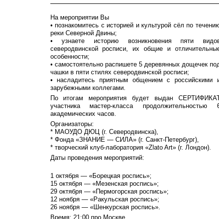
На мероприятии Вы
• познакомитесь с историей и культурой сёл по течени
реки Северной Двины;
• узнаете историю возникновения пяти видо
северодвинской росписи, их общие и отличительны
особенности;
• самостоятельно распишете 5 деревянных дощечек по
чашки в пяти стилях северодвинской росписи;
• насладитесь приятным общением с российскими 
зарубежными коллегами.
По итогам мероприятия будет выдан СЕРТИФИКА
участника мастер-класса продолжительностью 
академических часов.
Организаторы:
* МАОУДО ДЮЦ (г. Северодвинска),
* Фонда «ЗНАНИЕ — СИЛА» (г. Санкт-Петербург),
* творческий клуб-лаборатория «Zlato Art» (г. Лондон).
Даты проведения мероприятий:
1 октября — «Борецкая роспись»;
15 октября — «Мезенская роспись»;
29 октября — «Пермогорская роспись»;
12 ноября — «Ракульская роспись»;
26 ноября — «Шенкурская роспись».
Время: 21:00 про Москве.