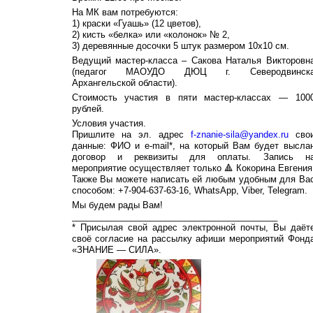
На МК вам потребуются:
1) краски «Гуашь» (12 цветов),
2) кисть «белка» или «колонок» № 2,
3) деревянные досочки 5 штук размером 10х10 см.
Ведущий мастер-класса – Сакова Наталья Викторовн
(педагог МАОУДО ДЮЦ г. Северодвинск
Архангельской области).
Стоимость участия в пяти мастер-классах — 100
рублей.
Условия участия.
Пришлите на эл. адрес
f-znanie-sila@yandex.ru
сво
данные: ФИО и e-mail*, на который Вам будет высла
договор и реквизиты для оплаты. Запись н
мероприятие осуществляет только 🔺 Кокорина Евгения
Также Вы можете написать ей любым удобным для Ва
способом: +7-904-637-63-16, WhatsApp, Viber, Telegram.
Мы будем рады Вам!
__________________________________________
* Присылая свой адрес электронной почты, Вы даёт
своё согласие на рассылку афиши мероприятий Фонд
«ЗНАНИЕ — СИЛА».