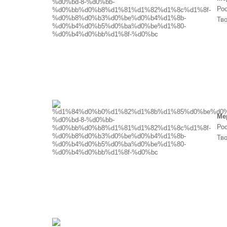
Рос
Тв
Ме
Рос
Тв