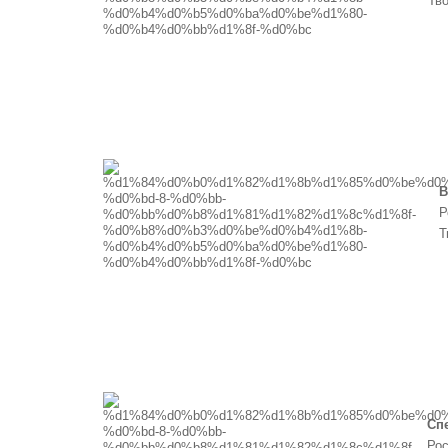
Тв
В
Р
Т
Спе
Рос