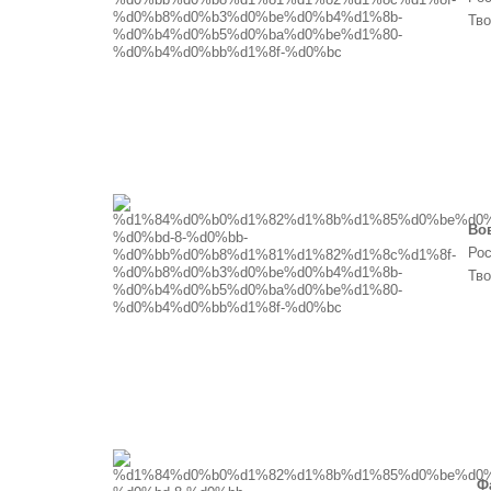
Тво
Во
Рос
Тво
Ф