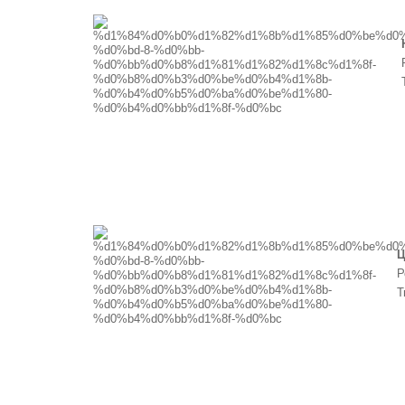
Ц
Р
Т