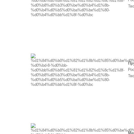
Тв
Пр
Рос
Тв
Ме