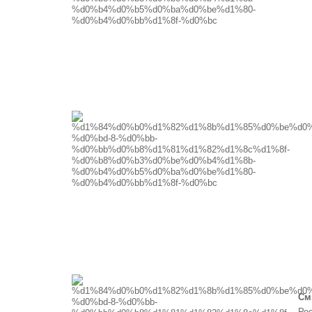
См
Рос