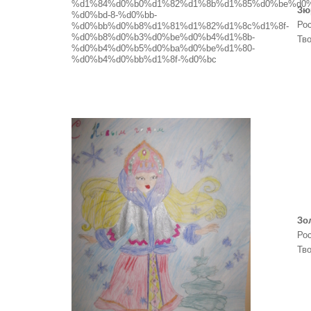
Зю
Рос
Тв
Зо
Рос
Тв