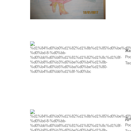
Же
Рос
Тв
Ду
Рос