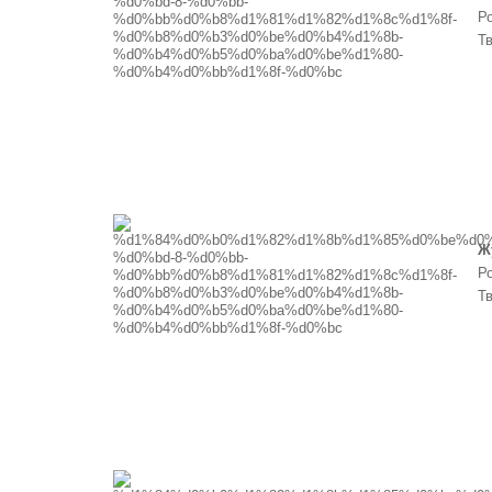
Ро
Т
Ж
Ро
Т